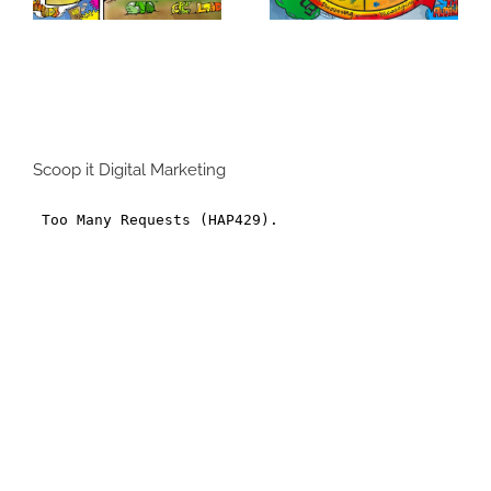
Formats Display :
Les réseaux
Comment s’y
sociaux, clé de
retrouver dans la
voute des
jungle des formats
investissements
branding ?
programmatiques
Scoop it Digital Marketing