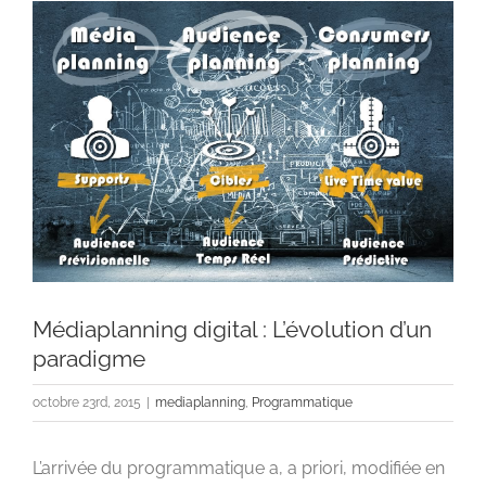
Voir
l'image
agrandie
Médiaplanning digital : L’évolution d’un
paradigme
octobre 23rd, 2015
|
mediaplanning
,
Programmatique
L’arrivée du programmatique a, a priori, modifiée en