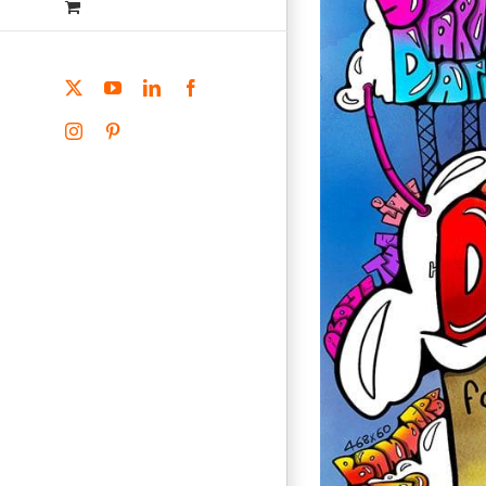
X
YouTube
LinkedIn
Facebook
Instagram
Pinterest