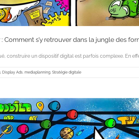
 : Comment s’y retrouver dans la jungle des for
 construire un dispositif digital est parfois complexe. En effet, 
g
,
Display Ads
,
mediaplanning
,
Stratégie digitale
Formats Display : Comment s’y retrouver dans la jun