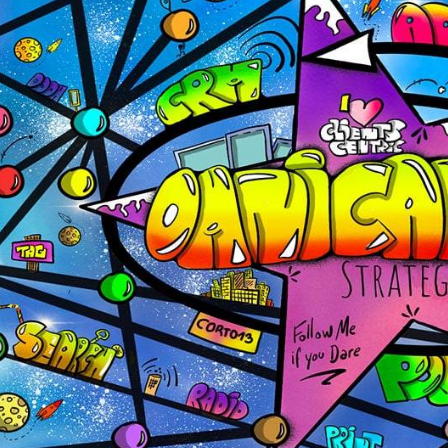
Advertising
Display Ads
mediaplanning
Stra