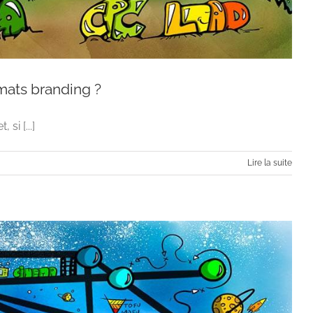
mats branding ?
si [...]
Lire la suite
gle des formats branding ?