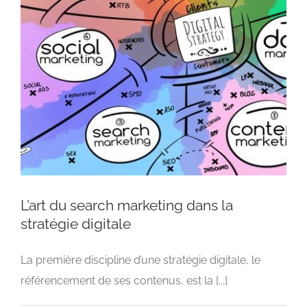
L’art du search marketing dans la
stratégie digitale
L’art du search marketing dans la stratégie
La première discipline d’une stratégie digitale, le
digitale
référencement de ses contenus, est la [...]
Advertising
ASO
SEA
Search Marketing
SEO
SMO
Stratégie digitale