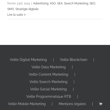
février 23rd, 2019
|
Advertising
,
ASO
,
SEA
,
Search Marketing
,
SEO
,
SMO
,
Stratégie digitale
Lire la suite
Veille Digital Marketing
Veille Blockchain
Veille Data Marketing
Veille Content Marketing
Veille Search Marketing
Veille Social Marketing
Veille Programmatique RTB
Veille Mobile Marketing
Mentions légales