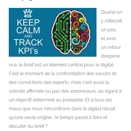
Quand on
y réfléchit
un peu,
et avec
un retour
d’expérie
nce, le brief est un élément central pour le digital.
C’est le moment de la confrontation des savoirs et
des convictions des experts, mais c’est aussi la
volonté affirmée ou pas des annonceurs, eu égard à
un objectif déterminé au préalable. Et si tous les
maux que nous rencontrons dans le digital n’avait
qu’une seule origine : le temps passé à faire et
discuter du brief ?