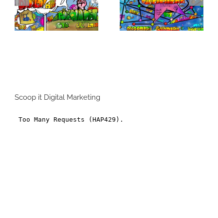
Formats Display :
Pourquoi
Comment s’y
cartographier votre
retrouver dans la
écosystème digital
jungle des formats
?
branding ?
Scoop it Digital Marketing