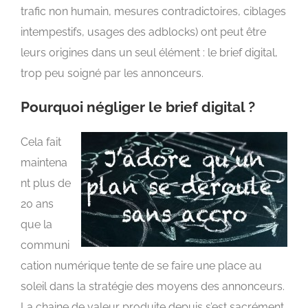
trafic non humain, mesures contradictoires, ciblages
intempestifs, usages des adblocks) ont peut être
leurs origines dans un seul élément : le brief digital,
trop peu soigné par les annonceurs.
Pourquoi négliger le brief digital ?
Cela fait
maintena
nt plus de
20 ans
que la
communi
cation numérique tente de se faire une place au
soleil dans la stratégie des moyens des annonceurs.
La chaine de valeur produite depuis s’est sacrément