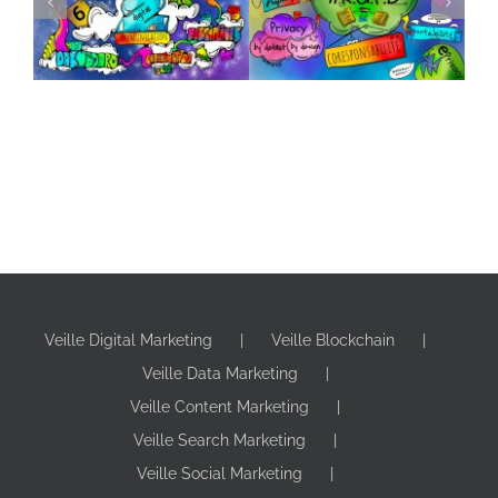
Communication web
Sketch RGPD
en sketchnote
Sketchnotes
Sketchnotes
Veille Digital Marketing
Veille Blockchain
Veille Data Marketing
Veille Content Marketing
Veille Search Marketing
Veille Social Marketing