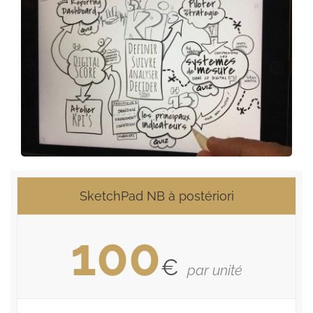
SketchPad NB à postériori
100
€
par unité