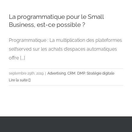
La programmatique pour le Small
Business, est-ce possible ?
Programmatique : La multiplication des plateformes
La programmatique pour le Small Business,
est-ce possible ?
selfserved sur les achats d’espaces automatiques
Advertising
CRM
DMP
Stratégie digitale
offre [...]
septembre 29th, 2019
|
Advertising
,
CRM
,
DMP
,
Stratégie digitale
Lire la suite