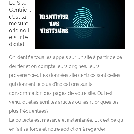
Le Site
Centric :
c’est la
mesure
originell
e sur le
digital.
On identifie tous les appels sur un site à partir de ce
dernier et on compte leurs origines, leurs
provenances. Les données site centrics sont celles
qui donnent le plus d’indications sur la
consommation des pages de votre site. Qui est
venu, quelles sont les articles ou les rubriques les
plus fréquentées?
La collecte est massive et instantanée. Et c’est ce qui
en fait sa force et notre addiction à regarder