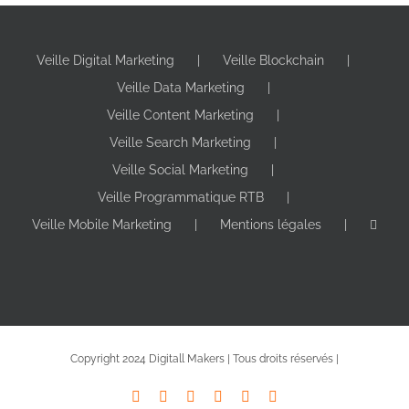
Veille Digital Marketing
Veille Blockchain
Veille Data Marketing
Veille Content Marketing
Veille Search Marketing
Veille Social Marketing
Veille Programmatique RTB
Veille Mobile Marketing
Mentions légales
Copyright 2024 Digitall Makers | Tous droits réservés |
X
YouTube
LinkedIn
Facebook
Instagram
Pinterest