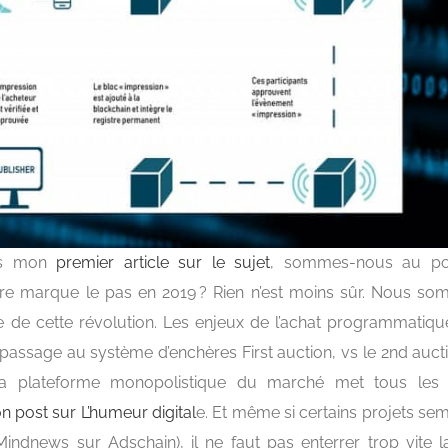
ès mon
premier article sur le sujet
, sommes-nous au poi
aire marque le pas en 2019 ? Rien n’est moins sûr. Nous s
le de cette révolution. Les enjeux de l’achat programmatique
passage au système d’enchères First auction, vs le 2nd auct
 la plateforme monopolistique du marché met tous les
n post sur L’humeur digital
e. Et même si certains projets sem
Mindnews sur Adschain), il ne faut pas enterrer trop vite l