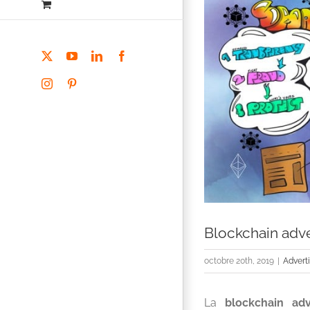
X
YouTube
LinkedIn
Facebook
Instagram
Pinterest
Blockchain adv
octobre 20th, 2019
|
Advert
La
blockchain adv