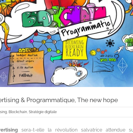
ertising & Programmatique, The new hope
ising
,
Blockchain
,
Stratégie digitale
ertising
sera-t-elle la révolution salvatrice attendue 