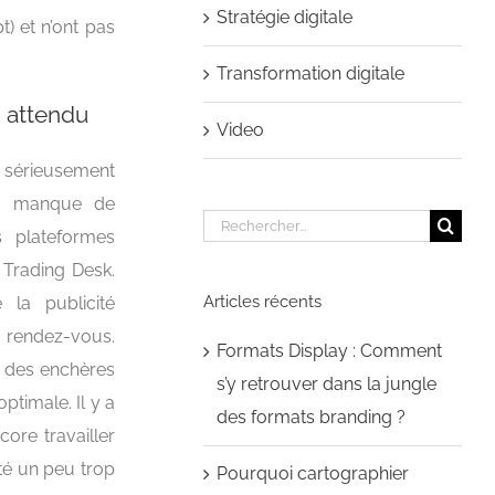
Stratégie digitale
) et n’ont pas
Transformation digitale
n attendu
Video
r sérieusement
du manque de
Rechercher:
s plateformes
 Trading Desk.
Articles récents
la publicité
u rendez-vous.
Formats Display : Comment
n des enchères
s’y retrouver dans la jungle
ptimale. Il y a
des formats branding ?
ore travailler
té un peu trop
Pourquoi cartographier