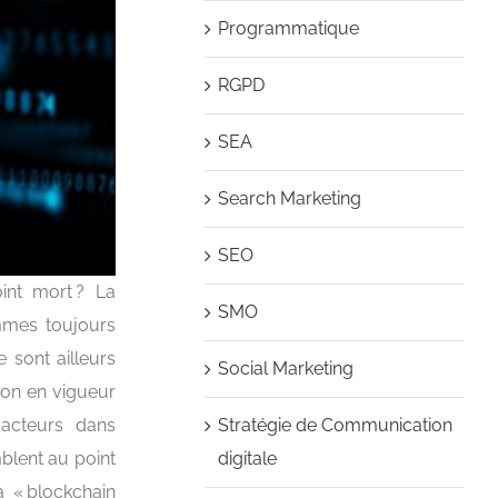
Programmatique
RGPD
SEA
Search Marketing
SEO
nt mort ? La
SMO
ommes toujours
 sont ailleurs
Social Marketing
ion en vigueur
Stratégie de Communication
 acteurs dans
digitale
blent au point
a « blockchain