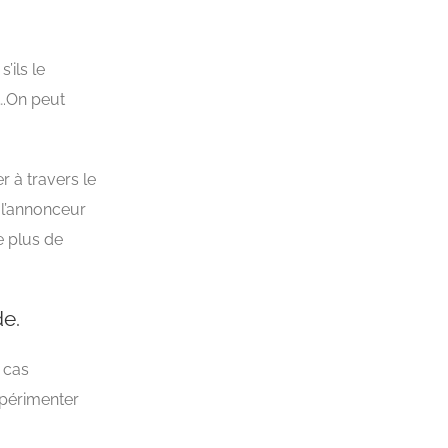
s’ils le
….On peut
r à travers le
 l’annonceur
e plus de
de.
s cas
xpérimenter