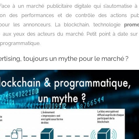
Face à un marché publicitaire digitale qui s’automatise à
tion des performances et de contrôle des actions pub
s pour les annonceurs. La blockchain, technologie
prome
e
aux yeux des acteurs du marché. Petit point à date sur 
at programmatique.
rtising, toujours un mythe pour le marché ?