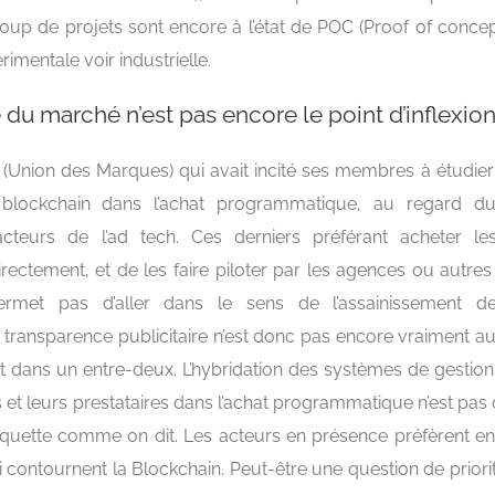
up de projets sont encore à l’état de POC (Proof of concept
rimentale voir industrielle.
 du marché n’est pas encore le point d’inflexio
M (Union des Marques) qui avait incité ses membres à étudie
 blockchain dans l’achat programmatique, au regard 
cteurs de l’ad tech. Ces derniers préférant acheter le
ectement, et de les faire piloter par les agences ou autres
met pas d’aller dans le sens de l’assainissement de 
transparence publicitaire n’est donc pas encore vraiment a
t dans un entre-deux. L’hybridation des systèmes de gestio
et leurs prestataires dans l’achat programmatique n’est pas o
aquette comme on dit. Les acteurs en présence préfèrent enc
i contournent la Blockchain. Peut-être une question de priori