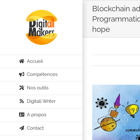
Passer
Blockchain ad
au
Programmatiq
contenu
hope
Accueil
Compétences
Nos outils
Voir
l'image
Digitall Writer
agrandie
A propos
Contact