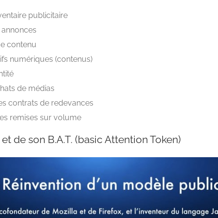
ntaire publicitaire
s annonces
de contenu
tifs numériques (contenus)
ntité
chats de médias
es contrats de redevances
s remises sur volume
et de son B.A.T. (basic Attention Token)