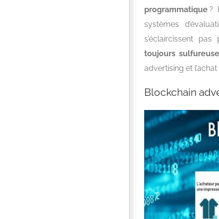
programmatique
? 
systèmes d’évalua
s’éclaircissent pa
toujours sulfureus
advertising et l’ach
Blockchain adve