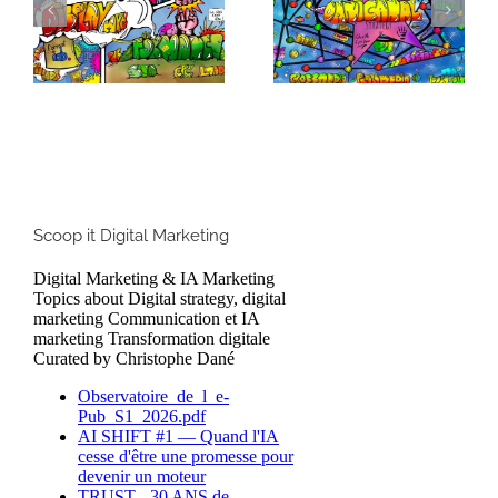
Formats Display :
Pourquoi
Comment s’y
cartographier votre
retrouver dans la
écosystème digital
jungle des formats
?
branding ?
Scoop it Digital Marketing