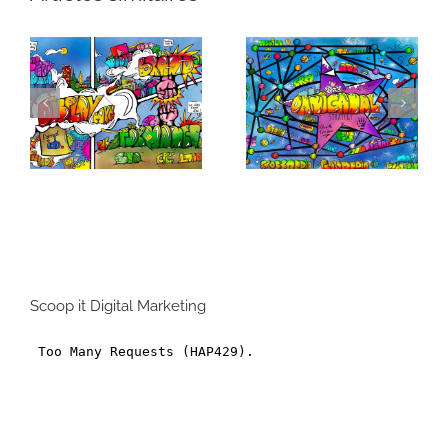
Formats Display :
Pourquoi
Comment s’y
cartographier votre
retrouver dans la
écosystème digital
jungle des formats
?
branding ?
Scoop it Digital Marketing