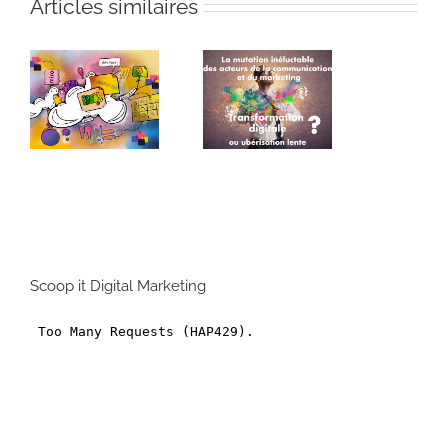
Articles similaires
La mutation
inéluctable
vous êtes
des acteurs
Miro ou quoi
de la
?
communicati
on et du
marketing
Scoop it Digital Marketing