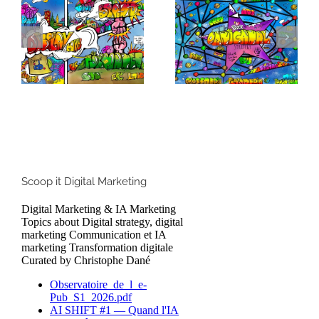
Formats Display :
Pourquoi
Comment s’y
cartographier votre
retrouver dans la
écosystème digital
jungle des formats
?
branding ?
Scoop it Digital Marketing