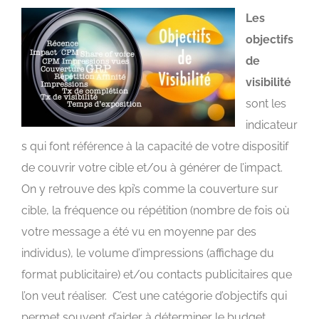
Les
objectifs
de
visibilité
sont les
indicateur
s qui font référence à la capacité de votre dispositif
de couvrir votre cible et/ou à générer de l’impact.
On y retrouve des kpi’s comme la couverture sur
cible, la fréquence ou répétition (nombre de fois où
votre message a été vu en moyenne par des
individus), le volume d’impressions (affichage du
format publicitaire) et/ou contacts publicitaires que
l’on veut réaliser. C’est une catégorie d’objectifs qui
permet souvent d’aider à déterminer le budget