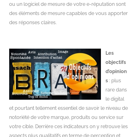
ou un logiciel de mesure de votre e-réputation sont
des éléments de mesure capables de vous apporter
des réponses claires.
Les
objectifs
d’opinion
s
: plus
rare dans
le digital
et pourtant tellement essentiel de savoir le niveau de
notoriété de votre marque, produits ou service sur
votre cible. Derrière ces indicateurs on y retrouve les
aspects plus qualitatifs en terme de perception et