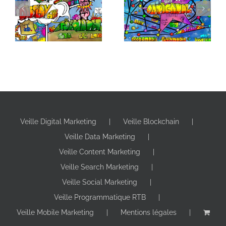
Formats Display :
Pourquoi
Comment s’y
cartographier votre
retrouver dans la
écosystème digital
jungle des formats
?
branding ?
Veille Digital Marketing
Veille Blockchain
Veille Data Marketing
Veille Content Marketing
Veille Search Marketing
Veille Social Marketing
Veille Programmatique RTB
Veille Mobile Marketing
Mentions légales