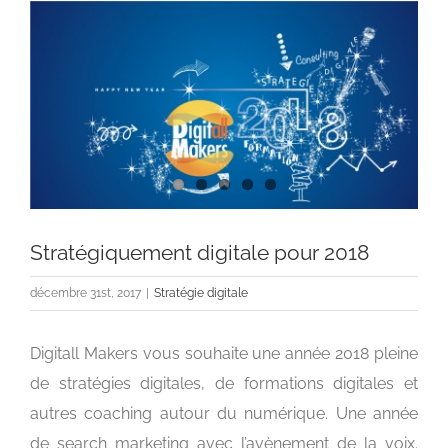
Voir
l'image
agrandie
Stratégiquement digitale pour 2018
décembre 31st, 2017
|
Stratégie digitale
Digitall Makers vous souhaite une année 2018 pleine
de stratégies digitales, de formations digitales et
autres coaching autour du numérique. Une année
de search marketing avec l’avènement de la voix.