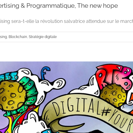
ertising & Programmatique, The new hope
sing sera-t-elle la révolution salvatrice attendue sur le marc
ising
,
Blockchain
,
Stratégie digitale
Blockchain advertising & Programmatiqu
Advertising
Blockchain
Stratégie dig