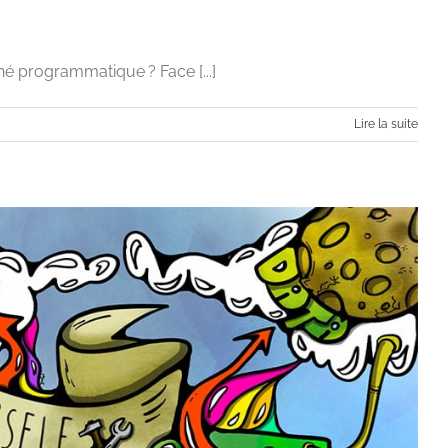
hé programmatique ? Face [...]
Lire la suite
e, The new hope
itale