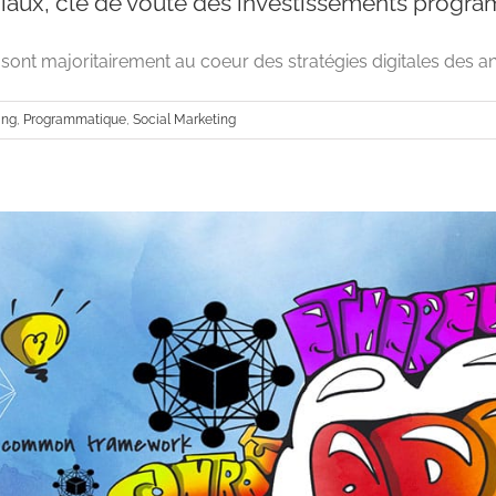
iaux, clé de voute des investissements progr
ont majoritairement au coeur des stratégies digitales des ann
ing
,
Programmatique
,
Social Marketing
Les réseaux sociaux, clé de voute des investiss
Advertising
Programmatique
Social Ma