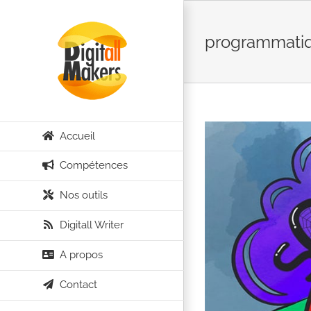
Passer
au
programmati
contenu
Accueil
Compétences
Nos outils
Digitall Writer
A propos
Contact