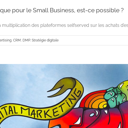
ue pour le Small Business, est-ce possible ?
multiplication des plateformes selfserved sur les achats d’es
ertising
,
CRM
,
DMP
,
Stratégie digitale
La programmatique pour le Small Business, 
Advertising
CRM
DMP
Stratégie dig