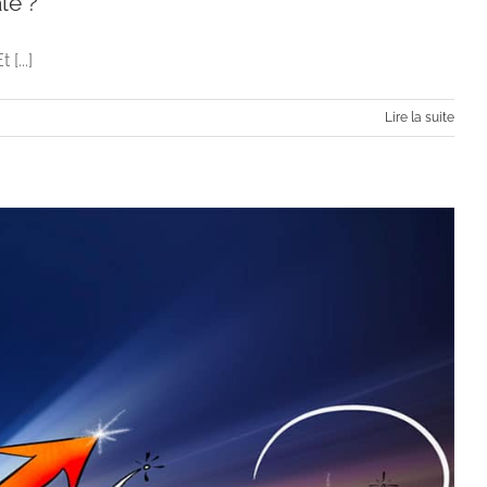
le ?
[...]
Lire la suite
 stratégie digitale ?
itale