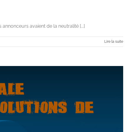
nnonceurs avaient de la neutralité [...]
Lire la suite
neutre » ?
igitale