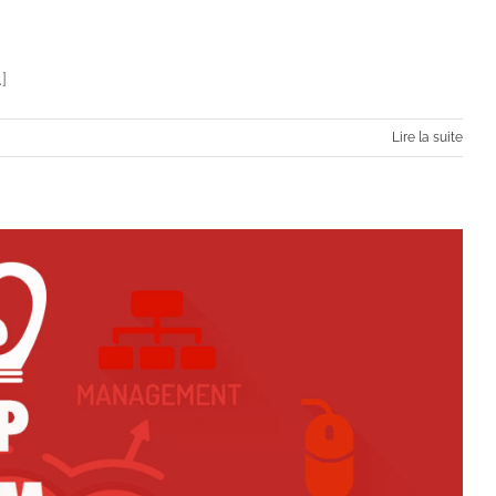
]
Lire la suite
s back