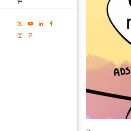
X
YouTube
LinkedIn
Facebook
Instagram
Pinterest