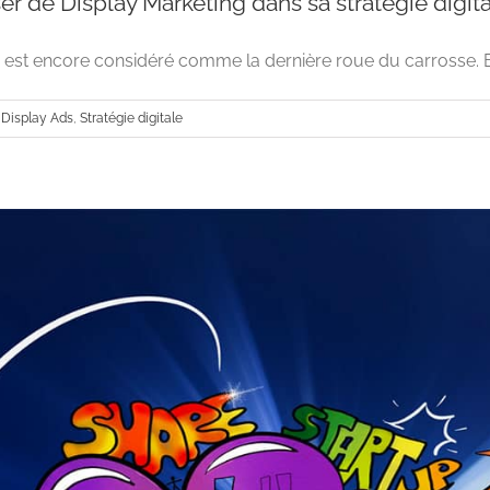
r de Display Marketing dans sa stratégie digita
 est encore considéré comme la dernière roue du carrosse. Et 
,
Display Ads
,
Stratégie digitale
Peut-on se passer de Display Marketing dans sa
Advertising
Display Ads
Stratégie dig