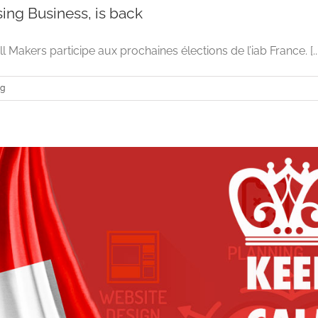
sing Business, is back
all Makers participe aux prochaines élections de l’iab France. [...
ng
Internet Advertising Business, i
Advertising