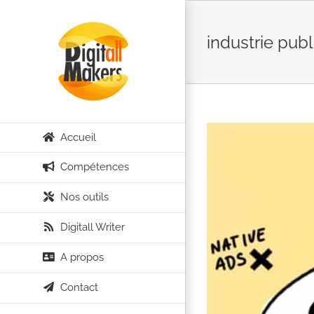
Passer
au
industrie publi
contenu
Accueil
Compétences
Nos outils
Digitall Writer
A propos
Contact