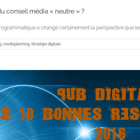
du conseil média « neutre » ?
 programmatique a changé certainement la perspective que les a
g
,
mediaplanning
,
Stratégie digitale
A la recherche du conseil média « 
Advertising
mediaplanning
Stratégie d