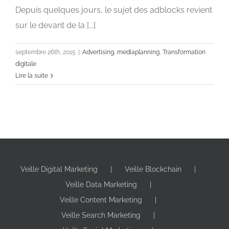
les adblocks
Depuis quelques jours, le sujet des adblocks revient
Advertising
mediaplanning
Transformation digitale
sur le devant de la [...]
septembre 26th, 2015
|
Advertising
,
mediaplanning
,
Transformation
digitale
Lire la suite
Veille Digital Marketing
Veille Blockchain
Veille Data Marketing
Veille Content Marketing
Veille Search Marketing