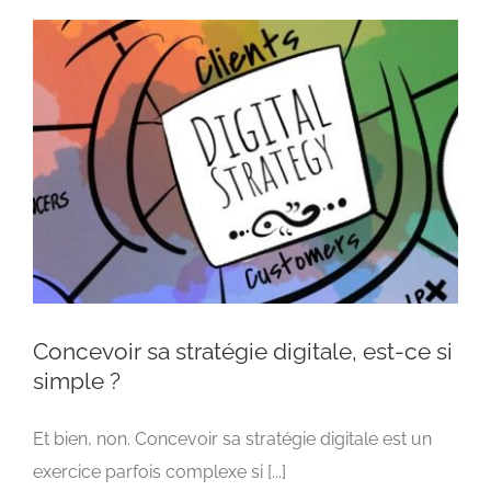
Concevoir sa stratégie digitale, est-ce si
simple ?
Concevoir sa stratégie digitale, est-ce si simple
Et bien, non. Concevoir sa stratégie digitale est un
?
exercice parfois complexe si [...]
Advertising
Stratégie de Communication digitale
Stratégie