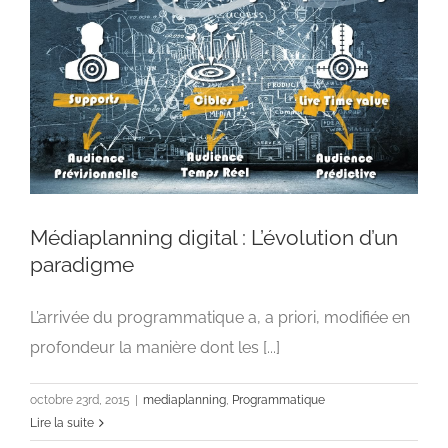
Médiaplanning digital : L’évolution d’un
paradigme
L’arrivée du programmatique a, a priori, modifiée en
Médiaplanning digital : L’évolution d’un
paradigme
profondeur la manière dont les [...]
mediaplanning
Programmatique
octobre 23rd, 2015
|
mediaplanning
,
Programmatique
Lire la suite