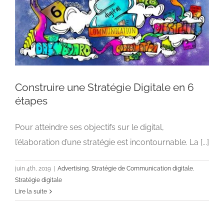
Construire une Stratégie Digitale en 6
étapes
Pour atteindre ses objectifs sur le digital,
Construire une Stratégie Digitale en 6 étapes
l’élaboration d’une stratégie est incontournable. La [...]
Advertising
Stratégie de Communication digitale
Stratégie
digitale
juin 4th, 2019
|
Advertising
,
Stratégie de Communication digitale
,
Stratégie digitale
Lire la suite