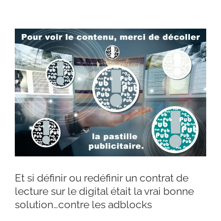
Et si définir ou redéfinir un contrat de
lecture sur le digital était la vrai bonne
solution…contre les adblocks
Et si définir ou redéfinir un contrat de lecture
sur le digital était la vrai bonne solution…contre