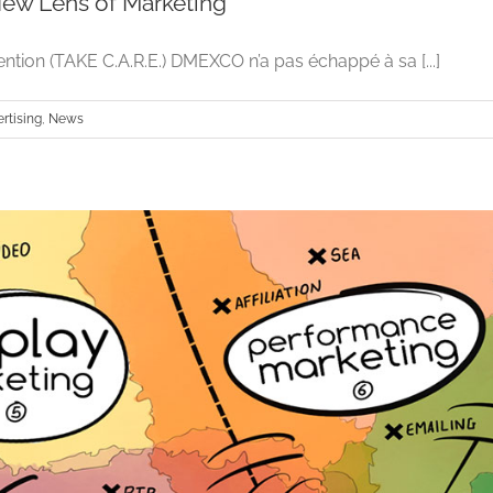
w Lens of Marketing
tention (TAKE C.A.R.E.) DMEXCO n’a pas échappé à sa [...]
rtising
,
News
DMEXCO, The New Lens of Mark
Advertising
News