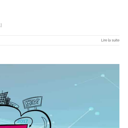
]
Lire la suite
s back