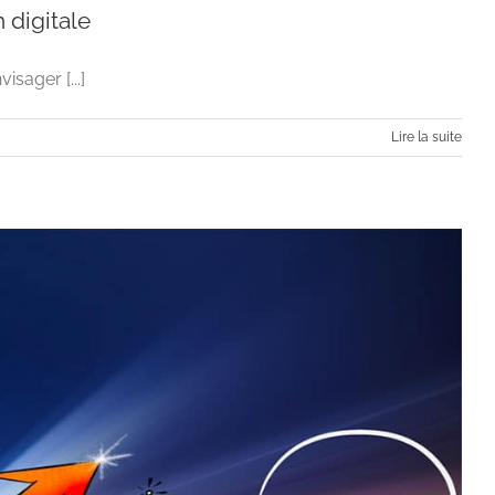
 digitale
sager [...]
Lire la suite
communication digitale
igitale