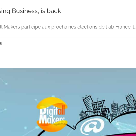
sing Business, is back
all Makers participe aux prochaines élections de l’iab France. [...
ng
Internet Advertising Business, i
Advertising