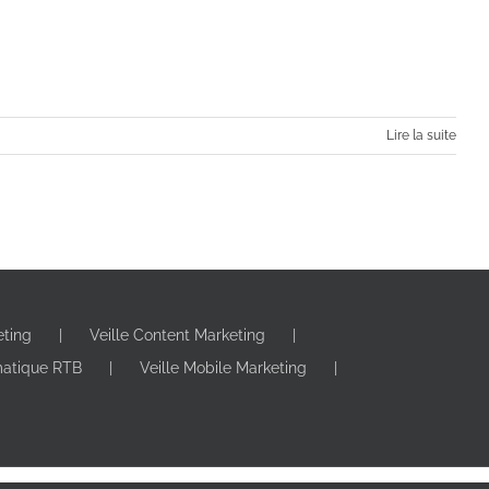
Lire la suite
eting
Veille Content Marketing
matique RTB
Veille Mobile Marketing
ormation digitale