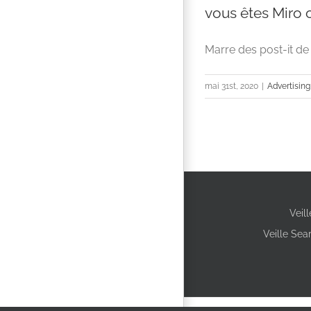
vous êtes Miro 
Marre des post-it de 
mai 31st, 2020
|
Advertising
Veil
Veille Sea