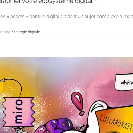
raphier votre écosystème digital ?
s « assets » dans le digital devient un sujet complexe à maitrise
rtising
,
Stratégie digitale
Pourquoi cartographier votre écosystè
Advertising
Stratégie digitale