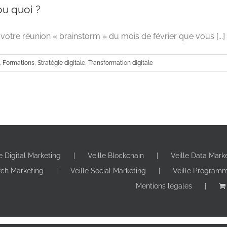
ou quoi ?
votre réunion « brainstorm » du mois de février que vous [...]
,
Formations
,
Stratégie digitale
,
Transformation digitale
le Digital Marketing
Veille Blockchain
Veille Data Mark
vous êtes Miro ou quoi ?
rch Marketing
Veille Social Marketing
Veille Program
Advertising
Formations
Stratégie digitale
Transf
Mentions légales