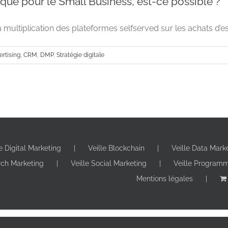
ue pour le Small Business, est-ce possible ?
multiplication des plateformes selfserved sur les achats d’es
ertising
,
CRM
,
DMP
,
Stratégie digitale
le Digital Marketing
Veille Blockchain
Veille Data Mark
La programmatique pour le Small Business, 
rch Marketing
Veille Social Marketing
Veille Program
Advertising
CRM
DMP
Stratégie dig
Mentions légales