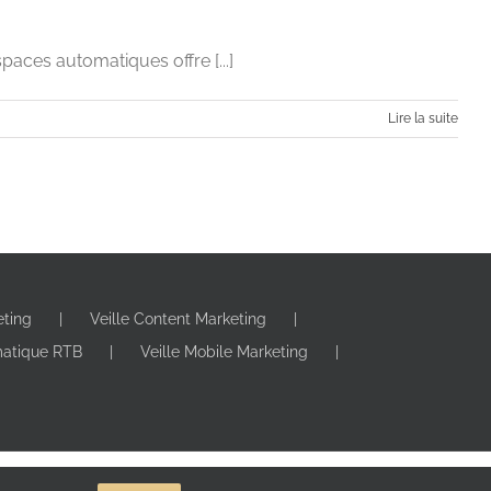
paces automatiques offre [...]
Lire la suite
eting
Veille Content Marketing
est-ce possible ?
matique RTB
Veille Mobile Marketing
itale