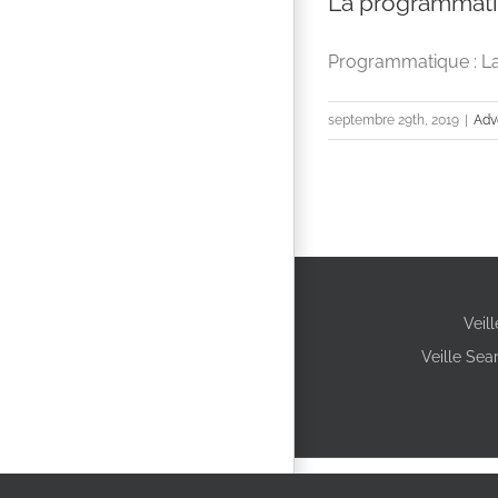
La programmatiq
Programmatique : La 
septembre 29th, 2019
|
Adv
Veil
Veille Sea