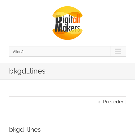
Passer
au
contenu
Aller à...
bkgd_lines
Précédent
bkgd_lines