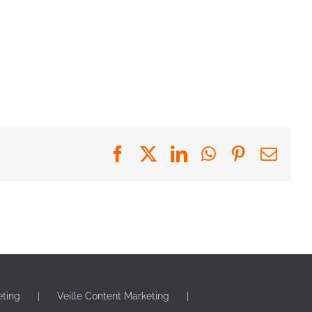
Facebook
X
LinkedIn
WhatsApp
Pinterest
Emai
eting
Veille Content Marketing