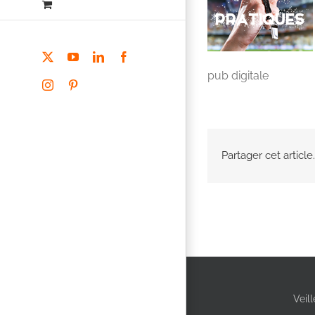
X
YouTube
LinkedIn
Facebook
pub digitale
Instagram
Pinterest
Partager cet article.
Veil