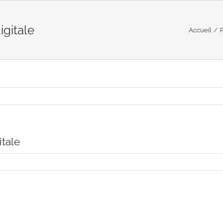
igitale
Accueil
P
itale