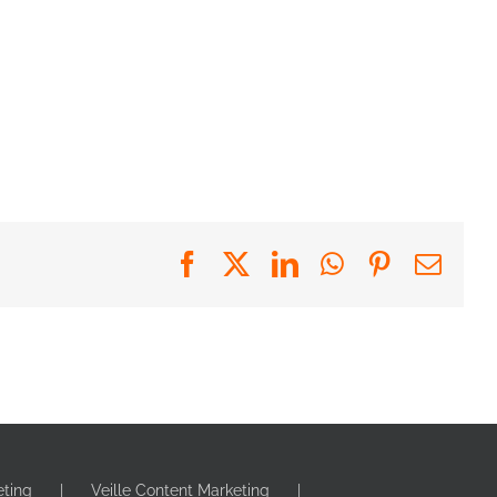
Facebook
X
LinkedIn
WhatsApp
Pinterest
Emai
eting
Veille Content Marketing