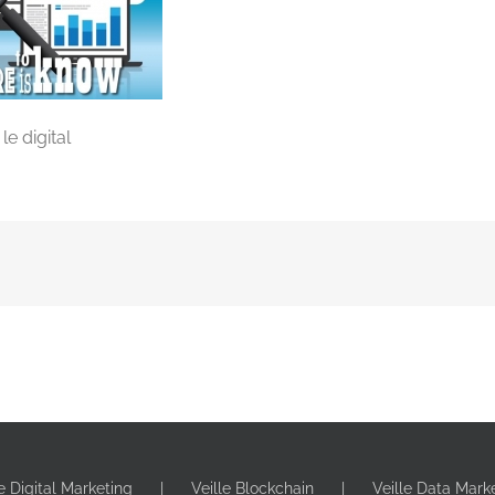
le digital
le Digital Marketing
Veille Blockchain
Veille Data Mark