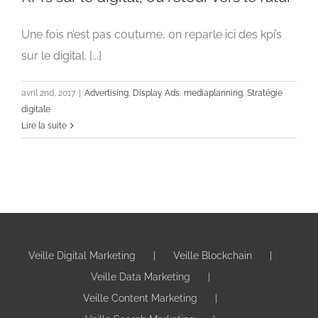
Une fois n’est pas coutume, on reparle ici des kpi’s
sur le digital. [...]
KPI’s sur le digital, ou retour vers le futur
Advertising
Display Ads
mediaplanning
Stratégie digitale
avril 2nd, 2017
|
Advertising
,
Display Ads
,
mediaplanning
,
Stratégie
digitale
Lire la suite
Veille Digital Marketing
Veille Blockchain
Veille Data Marketing
Veille Content Marketing