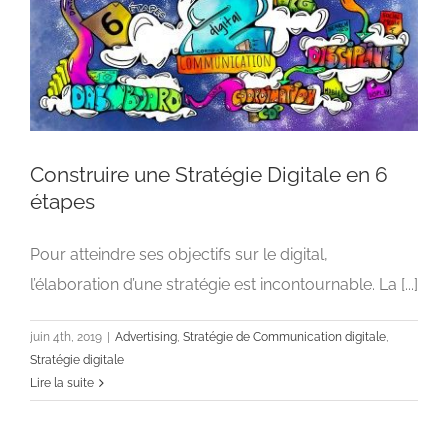
Construire une Stratégie Digitale en 6
étapes
Pour atteindre ses objectifs sur le digital,
Construire une Stratégie Digitale en 6 étapes
l’élaboration d’une stratégie est incontournable. La [...]
Advertising
Stratégie de Communication digitale
Stratégie
digitale
juin 4th, 2019
|
Advertising
,
Stratégie de Communication digitale
,
Stratégie digitale
Lire la suite