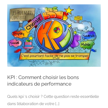
KPI : Comment choisir les bons
indicateurs de performance
Quels kpi ‘s choisir ? Cette question reste essentielle
KPI : Comment choisir les bons indicateurs de
performance
dans l’élaboration de votre [...]