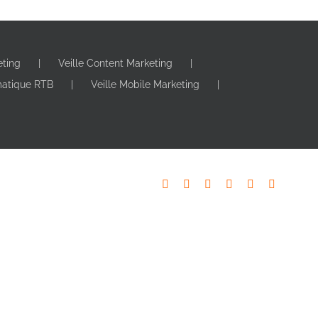
eting
Veille Content Marketing
matique RTB
Veille Mobile Marketing
X
YouTube
LinkedIn
Facebook
Instagram
Pinterest