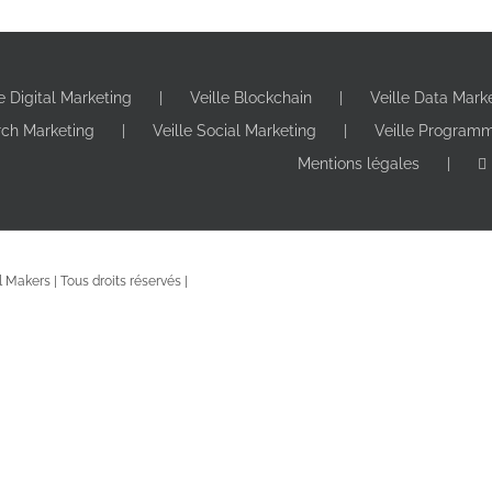
le Digital Marketing
Veille Blockchain
Veille Data Mark
rch Marketing
Veille Social Marketing
Veille Program
Mentions légales
 Makers | Tous droits réservés |