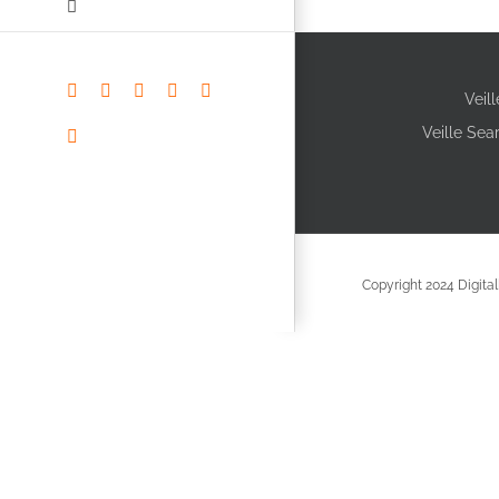
X
YouTube
LinkedIn
Facebook
Instagram
Veil
Veille Sea
Pinterest
Copyright 2024 Digitall