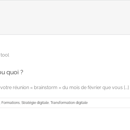
vous êtes Miro ou quoi ?
ou quoi ?
Advertising
Formations
Stratégie digitale
Transf
votre réunion « brainstorm » du mois de février que vous [...]
,
Formations
,
Stratégie digitale
,
Transformation digitale