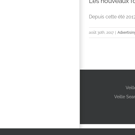
Les nouveaux fo
Depuis cette été 2017
août 30th, 2017
|
Advertisin
Veil
Veille Sea