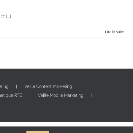
 [...]
Lire la suite
eting
Veille Content Marketing
 sont arrivés
matique RTB
Veille Mobile Marketing
itale