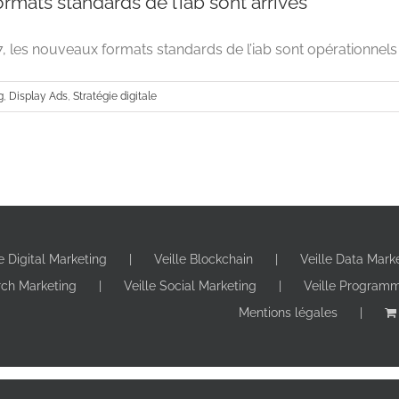
rmats standards de l’iab sont arrivés
, les nouveaux formats standards de l’iab sont opérationnels et
g
,
Display Ads
,
Stratégie digitale
le Digital Marketing
Veille Blockchain
Veille Data Mark
Les nouveaux formats standards de l’iab
rch Marketing
Veille Social Marketing
Veille Program
Advertising
Display Ads
Stratégie dig
Mentions légales