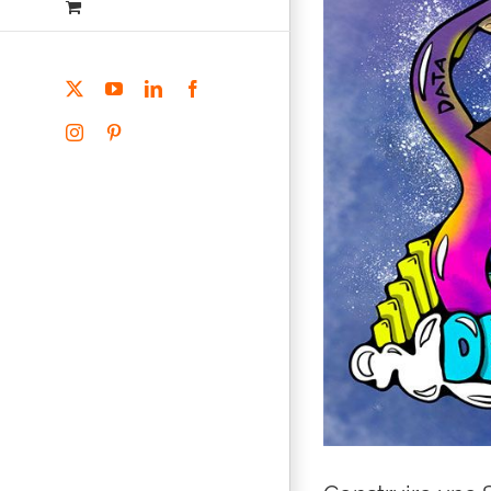
X
YouTube
LinkedIn
Facebook
Instagram
Pinterest