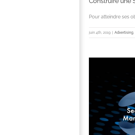
Construire une S
Pour atteindre ses obj
juin 4th, 2019
|
Advertising
,