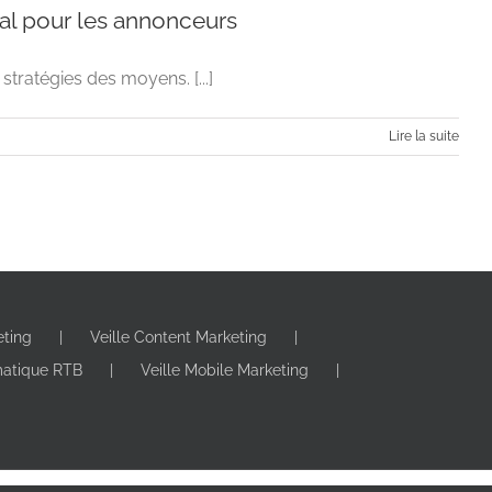
al pour les annonceurs
tratégies des moyens. [...]
Lire la suite
eting
Veille Content Marketing
est vital pour les annonceurs
matique RTB
Veille Mobile Marketing