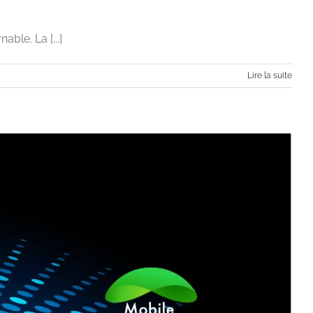
able. La [...]
Lire la suite
n 6 étapes
Stratégie digitale