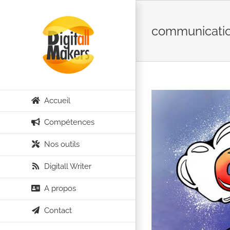
Passer
au
communicati
contenu
Accueil
Compétences
Nos outils
Digitall Writer
A propos
Contact