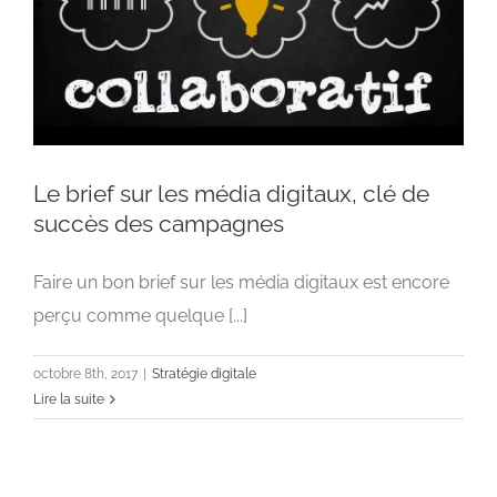
Le brief sur les média digitaux, clé de
succès des campagnes
Faire un bon brief sur les média digitaux est encore
Le brief sur les média digitaux, clé de succès
des campagnes
perçu comme quelque [...]
Stratégie digitale
octobre 8th, 2017
|
Stratégie digitale
Lire la suite