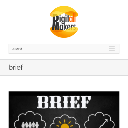
Passer
au
contenu
Aller à...
brief