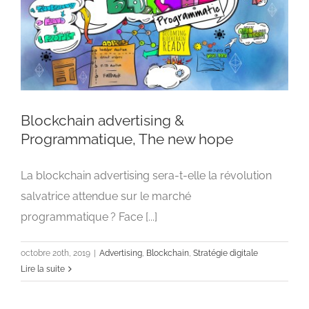
Blockchain advertising &
Programmatique, The new hope
La blockchain advertising sera-t-elle la révolution
Blockchain advertising & Programmatique, The
new hope
salvatrice attendue sur le marché
Advertising
Blockchain
Stratégie digitale
programmatique ? Face [...]
octobre 20th, 2019
|
Advertising
,
Blockchain
,
Stratégie digitale
Lire la suite