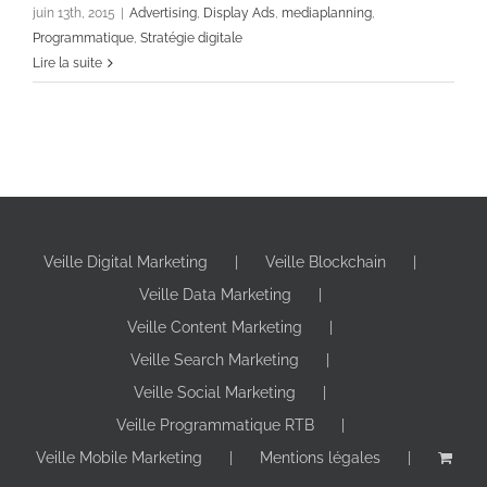
juin 13th, 2015
|
Advertising
,
Display Ads
,
mediaplanning
,
Programmatique
,
Stratégie digitale
Lire la suite
Veille Digital Marketing
Veille Blockchain
Veille Data Marketing
Veille Content Marketing
Veille Search Marketing
Veille Social Marketing
Veille Programmatique RTB
Veille Mobile Marketing
Mentions légales