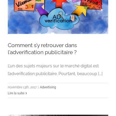
Comment s’y retrouver dans
l’adverification publicitaire ?
L’un des sujets majeurs sur le marché digital est
Comment s’y retrouver dans l’adverification
publicitaire ?
l’adverification publicitaire. Pourtant, beaucoup [...]
Advertising
novembre 13th, 2017
|
Advertising
Lire la suite