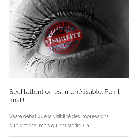
Seul l’attention est monétisable. Point
final !
Vaste débat que la visibilité des impressions
Seul l’attention est monétisable. Point final !
publicitaires, mais qui est stérile. En [...]
Advertising
Display Ads
mediaplanning
Programmatique
Stratégie digitale