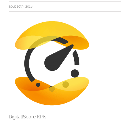
août 10th, 2018
DigitallScore KPI’s