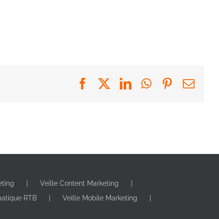
Facebook
X
LinkedIn
WhatsApp
Pinterest
Emai
eting
Veille Content Marketing
matique RTB
Veille Mobile Marketing