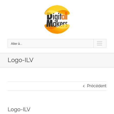
Passer
au
contenu
Aller à...
Logo-ILV
Précédent
Logo-ILV