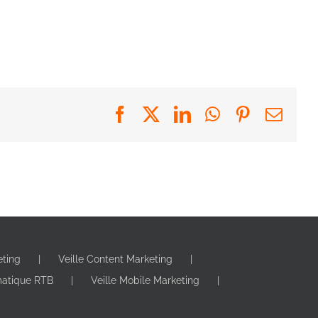
Facebook
X
LinkedIn
WhatsApp
Pinterest
Emai
eting
Veille Content Marketing
matique RTB
Veille Mobile Marketing