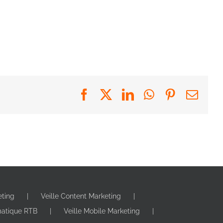
Facebook
X
LinkedIn
WhatsApp
Pinterest
Emai
eting
Veille Content Marketing
matique RTB
Veille Mobile Marketing