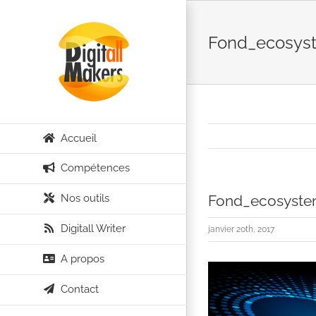
Passer
au
Fond_ecosyst
contenu
Accueil
Compétences
Nos outils
Fond_ecosystem
Digitall Writer
janvier 20th, 2017
A propos
Contact