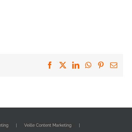
Facebook
X
LinkedIn
WhatsApp
Pinterest
Emai
eting
Veille Content Marketing