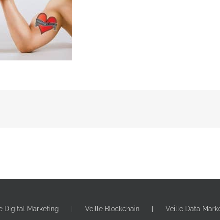
le Digital Marketing
Veille Blockchain
Veille Data Mark