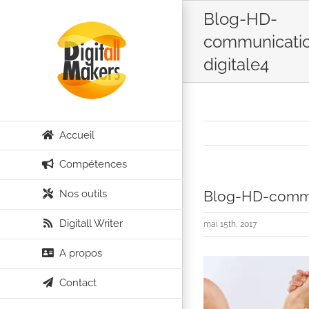
Passer
Blog-HD-
au
communicati
contenu
digitale4
Accueil
Compétences
Nos outils
Blog-HD-commu
Digitall Writer
mai 15th, 2017
A propos
Contact