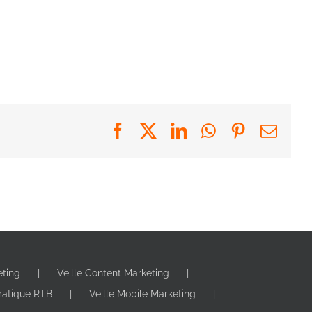
Facebook
X
LinkedIn
WhatsApp
Pinterest
Emai
eting
Veille Content Marketing
matique RTB
Veille Mobile Marketing