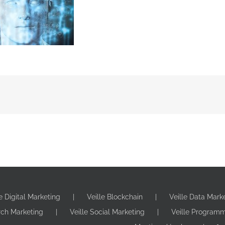
le Digital Marketing
Veille Blockchain
Veille Data Mark
rch Marketing
Veille Social Marketing
Veille Program