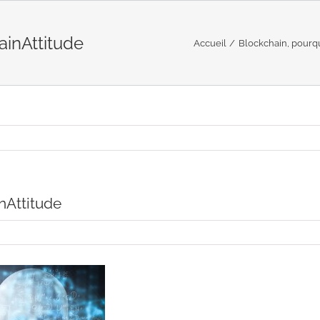
inAttitude
Accueil
Blockchain, pourquo
nAttitude