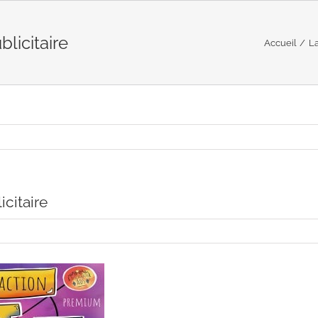
licitaire
Accueil
La
icitaire