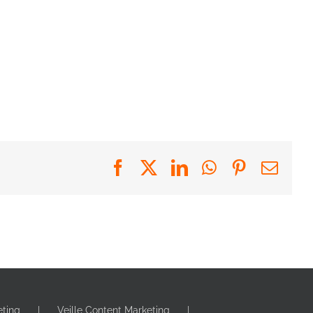
Facebook
X
LinkedIn
WhatsApp
Pinterest
Emai
eting
Veille Content Marketing