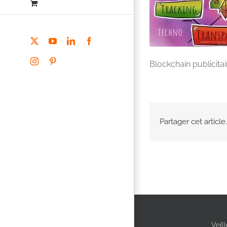
X
YouTube
LinkedIn
Facebook
Instagram
Pinterest
Blockchain publicitai
Partager cet article.
Veil