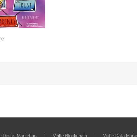
re
le Digital Marketing
Veille Blockchain
Veille Data Mark