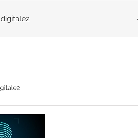
digitale2
gitale2