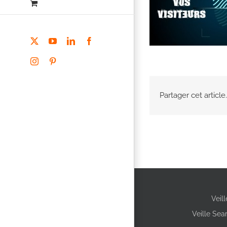
X
YouTube
LinkedIn
Facebook
Instagram
Pinterest
Partager cet article.
Veil
Veille Sea