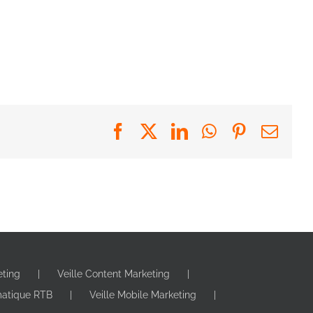
Facebook
X
LinkedIn
WhatsApp
Pinterest
Emai
eting
Veille Content Marketing
matique RTB
Veille Mobile Marketing