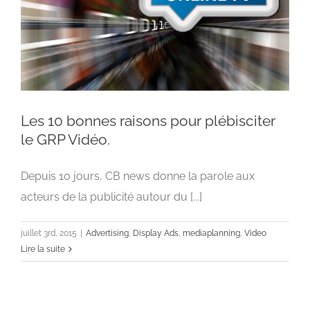
Les 10 bonnes raisons pour plébisciter
le GRP Vidéo.
Depuis 10 jours, CB news donne la parole aux
Les 10 bonnes raisons pour plébisciter le GRP
Vidéo.
acteurs de la publicité autour du [...]
Advertising
Display Ads
mediaplanning
Video
juillet 3rd, 2015
|
Advertising
,
Display Ads
,
mediaplanning
,
Video
Lire la suite