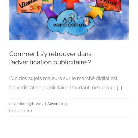
Comment s’y retrouver dans
l’adverification publicitaire ?
L’un des sujets majeurs sur le marché digital est
Comment s’y retrouver dans l’adverification
publicitaire ?
l’adverification publicitaire. Pourtant, beaucoup [...]
Advertising
novembre 13th, 2017
|
Advertising
Lire la suite