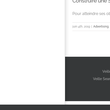
Construire une S
Pour atteindre ses obj
juin 4th, 2019
|
Advertising
,
Veil
Veille Sea