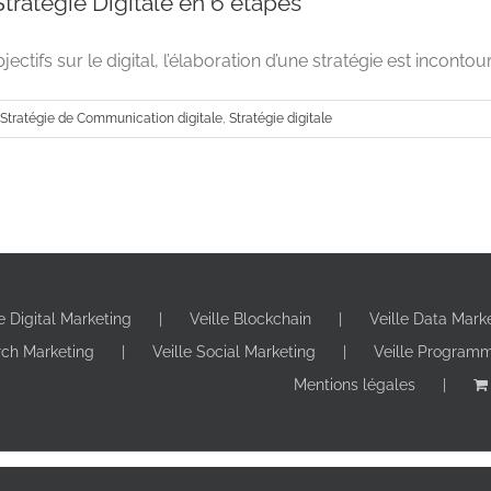
tratégie Digitale en 6 étapes
ectifs sur le digital, l’élaboration d’une stratégie est incontourn
Stratégie de Communication digitale
,
Stratégie digitale
le Digital Marketing
Veille Blockchain
Veille Data Mark
Construire une Stratégie Digitale e
rch Marketing
Veille Social Marketing
Veille Program
Advertising
Stratégie de Communication digitale
Mentions légales