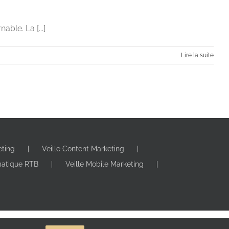
able. La [...]
Lire la suite
eting
Veille Content Marketing
n 6 étapes
matique RTB
Veille Mobile Marketing
Stratégie digitale