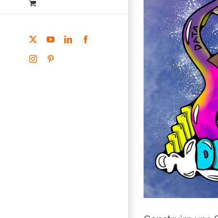
X
YouTube
LinkedIn
Facebook
Instagram
Pinterest