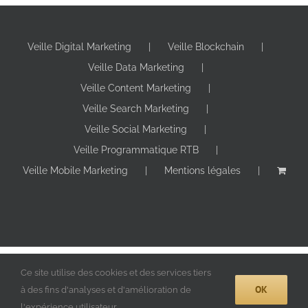
Veille Digital Marketing
Veille Blockchain
Veille Data Marketing
Veille Content Marketing
Veille Search Marketing
Veille Social Marketing
Veille Programmatique RTB
Veille Mobile Marketing
Mentions légales
Copyright 2024 Digitall Makers | Tous droits réservés |
Ce site utilise des cookies et des services tiers
OK
à des fins d'analyses et d'amélioration de
X
YouTube
LinkedIn
Facebook
Instagram
Pinterest
l'expérience utilisateur.