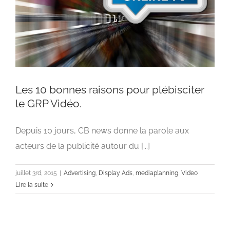
Les 10 bonnes raisons pour plébisciter
le GRP Vidéo.
Depuis 10 jours, CB news donne la parole aux
Les 10 bonnes raisons pour plébisciter le GRP
Vidéo.
acteurs de la publicité autour du [...]
Advertising
Display Ads
mediaplanning
Video
juillet 3rd, 2015
|
Advertising
,
Display Ads
,
mediaplanning
,
Video
Lire la suite