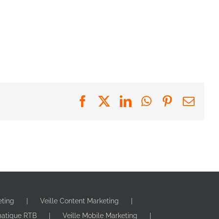
Facebook
X
LinkedIn
WhatsApp
Pinterest
Emai
eting
Veille Content Marketing
matique RTB
Veille Mobile Marketing