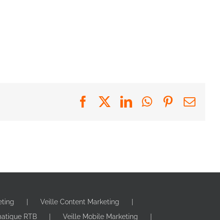
Facebook
X
LinkedIn
WhatsApp
Pinterest
Emai
eting
Veille Content Marketing
matique RTB
Veille Mobile Marketing