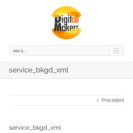
Passer
au
contenu
Aller à...
service_bkgd_xml
Précédent
service_bkgd_xml