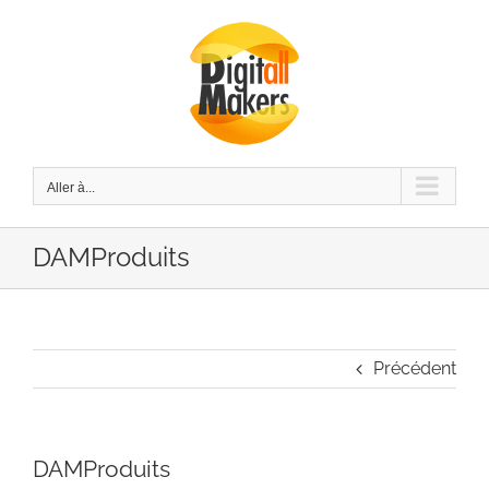
Passer
au
contenu
Aller à...
DAMProduits
Précédent
DAMProduits