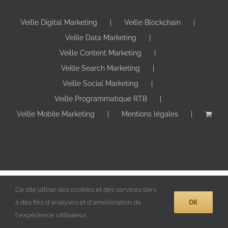
Veille Digital Marketing
Veille Blockchain
Veille Data Marketing
Veille Content Marketing
Veille Search Marketing
Veille Social Marketing
Veille Programmatique RTB
Veille Mobile Marketing
Mentions légales
Copyright 2024 Digitall Makers | Tous droits réservés |
Ce site utilise des cookies et des services tiers
OK
à des fins d'analyses et d'amélioration de
X
YouTube
LinkedIn
Facebook
Instagram
Pinterest
l'expérience utilisateur.