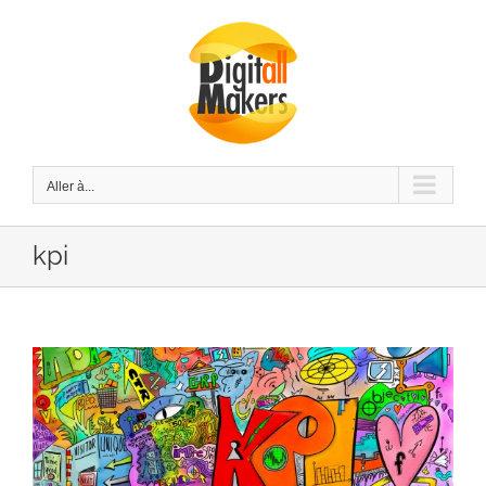
Passer
au
contenu
Aller à...
kpi