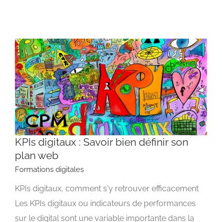
KPIs digitaux : Savoir bien définir son
plan web
Formations digitales
KPIs digitaux, comment s'y retrouver efficacement
KPIs digitaux : Savoir bien définir son plan web
Formations digitales
Les KPIs digitaux ou indicateurs de performances
sur le digital sont une variable importante dans la