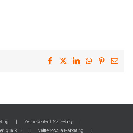
Facebook
X
LinkedIn
WhatsApp
Pinterest
Emai
eting
Veille Content Marketing
matique RTB
Veille Mobile Marketing