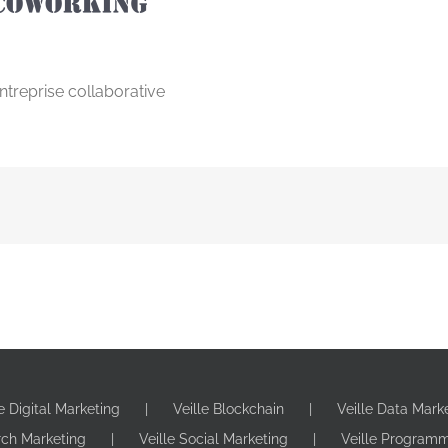
treprise collaborative
le Digital Marketing
Veille Blockchain
Veille Data Mark
rch Marketing
Veille Social Marketing
Veille Program