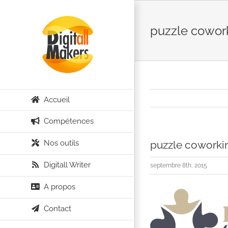
Passer
au
puzzle cowor
contenu
Accueil
Compétences
Nos outils
puzzle coworki
Digitall Writer
septembre 8th, 2015
A propos
Contact