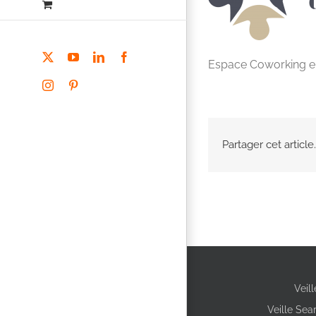
X
YouTube
LinkedIn
Facebook
Espace Coworking en
Instagram
Pinterest
Partager cet article.
Veil
Veille Sea