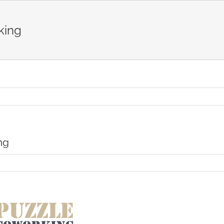
king
ng